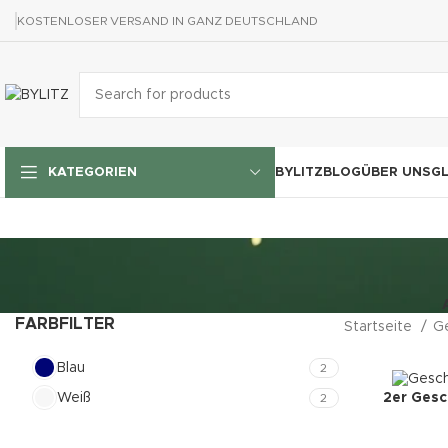
KOSTENLOSER VERSAND IN GANZ DEUTSCHLAND
BYLITZ
BLOG
ÜBER UNS
G
KATEGORIEN
FARBFILTER
Startseite
G
Blau
2
Weiß
2er Gesc
2