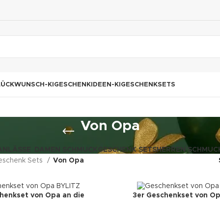
LÜCKWUNSCH-KI
GESCHENKIDEEN-KI
GESCHENKSETS
Von Opa
ANLÄSSE
DAMEN SCHMUCK
GESCHENK SETS
HERREN SCHMUC
eschenk Sets
Von Opa
henkset von Opa an die
3er Geschenkset von Op
Enkeltöchter
Enkeltöchter