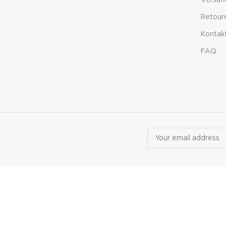
Versan
Retour
Kontak
FAQ
© 2026
BYLITZ
. All rights reserved