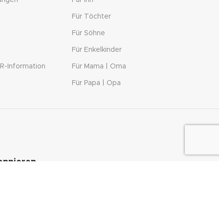
ungen
Für Ihn
Für Töchter
Für Söhne
Für Enkelkinder
R-Information
Für Mama | Oma
Für Papa | Opa
onnieren.
spare bei jedem Einkauf!