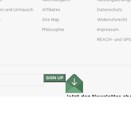
d
Nachhaltigkeit
Nutzungsbeding
en und Umtausch
Affiliates
Datenschutz
t
Site Map
Widerrufsrecht
Philosophie
Impressum
REACH- und GPS
Jetzt den Newsletter ab
Entdecke unsere Neuheiten und 