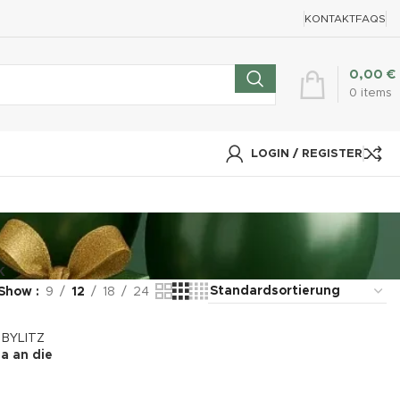
KONTAKT
FAQS
0,00
€
0
items
LOGIN / REGISTER
K
Show
9
12
18
24
a an die