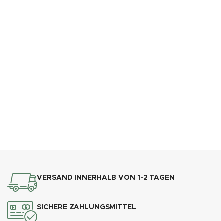
OFFICES
9
EXPERTEN IM TEAM
397
POSITIVE BEWERTUNGEN AUF
AMAZON
VERSAND INNERHALB VON 1-2 TAGEN
SICHERE ZAHLUNGSMITTEL