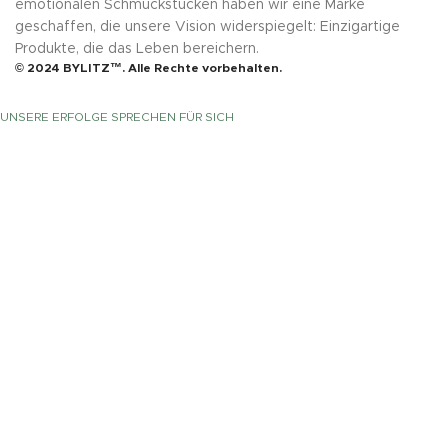
emotionalen Schmuckstücken haben wir eine Marke
geschaffen, die unsere Vision widerspiegelt: Einzigartige
Produkte, die das Leben bereichern.
© 2024 BYLITZ™. Alle Rechte vorbehalten.
UNSERE ERFOLGE SPRECHEN FÜR SICH
UNSERE STATISTIKEN
Seit der Gründung haben wir es uns zur Aufgabe gemacht,
Ihnen mit hochwertigen Produkten und maßgeschneiderten
Lösungen zur Seite zu stehen. Unsere Expertise und
Erfahrung ermöglichen es uns, stets die besten Ergebnisse
zu liefern – für Ihre Wünsche, Ihre Bedürfnisse und Ihr Leben.
Mit einem klaren Fokus auf Qualität, Service und
Kundenzufriedenheit bieten wir Ihnen nicht nur Produkte,
sondern auch Lösungen, die Ihr Leben bereichern und
verbessern. Jeder Schritt in unserem Prozess ist darauf
ausgerichtet, Ihnen den besten Mehrwert zu bieten.
Vertrauen Sie uns, und lassen Sie uns gemeinsam Ihre
Wünsche verwirklichen.